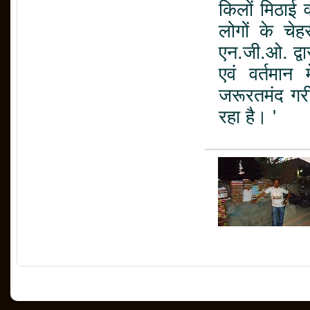
किलों मिठाई
लोगों के चे
एन.जी.ओ. द्वा
एवं वर्तमान 
जरूरतमंद गरी
रहा है। '