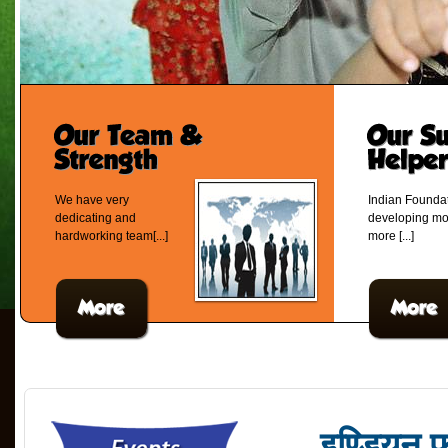
We have very
Indian Foundat
dedicating and
developing mo
hardworking team[...]
more [...]
इण्डियन फ